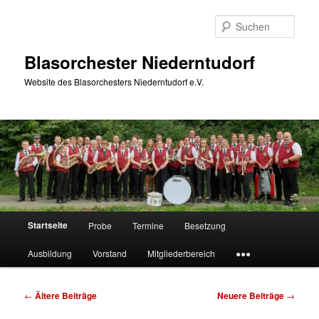
Zum
Zum
Inhalt
sekundären
Such
wechseln
Inhalt
wechseln
Blasorchester Niederntudorf
Website des Blasorchesters Niederntudorf e.V.
Hauptmenü
Startseite
Probe
Termine
Besetzung
Ausbildung
Vorstand
Mitgliederbereich
●●●
Beitragsnavigation
←
Ältere Beiträge
Neuere Beiträge
→