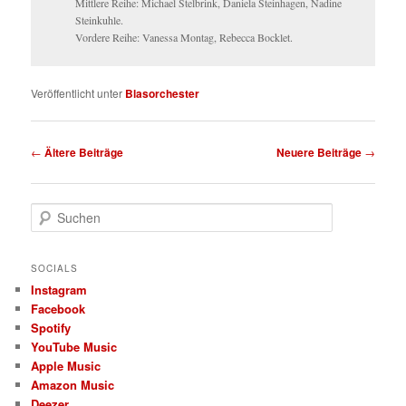
Mittlere Reihe: Michael Stelbrink, Daniela Steinhagen, Nadine
Steinkuhle.
Vordere Reihe: Vanessa Montag, Rebecca Bocklet.
Veröffentlicht unter
Blasorchester
Beitragsnavigation
←
Ältere Beiträge
Neuere Beiträge
→
S
u
c
h
SOCIALS
e
Instagram
n
Facebook
Spotify
YouTube Music
Apple Music
Amazon Music
Deezer