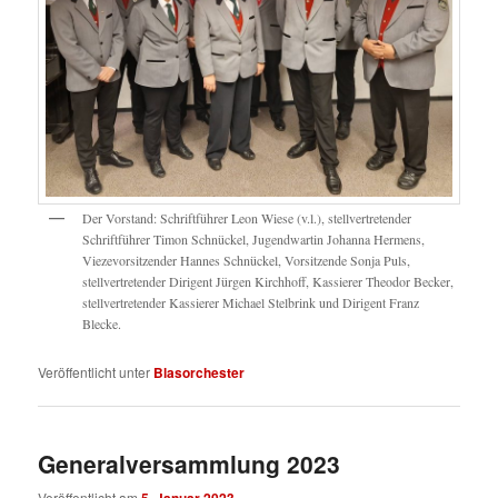
Der Vorstand: Schriftführer Leon Wiese (v.l.), stellvertretender
Schriftführer Timon Schnückel, Jugendwartin Johanna Hermens,
Viezevorsitzender Hannes Schnückel, Vorsitzende Sonja Puls,
stellvertretender Dirigent Jürgen Kirchhoff, Kassierer Theodor Becker,
stellvertretender Kassierer Michael Stelbrink und Dirigent Franz
Blecke.
Veröffentlicht unter
Blasorchester
Generalversammlung 2023
Veröffentlicht am