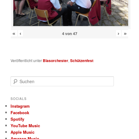
«
‹
›
»
4
von
47
Veröffentlicht unter
Blasorchester
,
Schützenfest
S
u
c
h
SOCIALS
e
Instagram
n
Facebook
Spotify
YouTube Music
Apple Music
Amazon Music