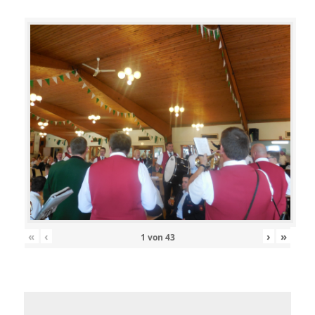
«
‹
›
»
1
von
43