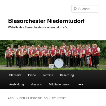
Zum
Zum
Inhalt
sekundären
Such
wechseln
Inhalt
wechseln
Blasorchester Niederntudorf
Website des Blasorchesters Niederntudorf e.V.
Hauptmenü
Startseite
Probe
Termine
Besetzung
Ausbildung
Vorstand
Mitgliederbereich
●●●
ARCHIV DER KATEGORIE:
SCHÜTZENFEST