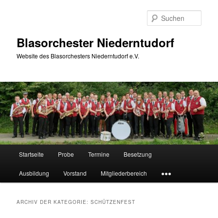
Zum
Zum
Inhalt
sekundären
Such
wechseln
Inhalt
wechseln
Blasorchester Niederntudorf
Website des Blasorchesters Niederntudorf e.V.
Hauptmenü
Startseite
Probe
Termine
Besetzung
Ausbildung
Vorstand
Mitgliederbereich
●●●
ARCHIV DER KATEGORIE:
SCHÜTZENFEST