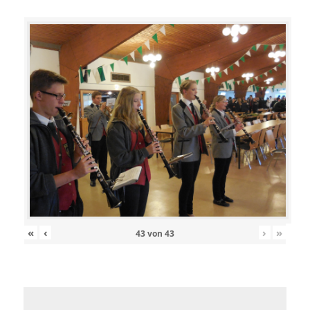
«
‹
›
»
43
von
43