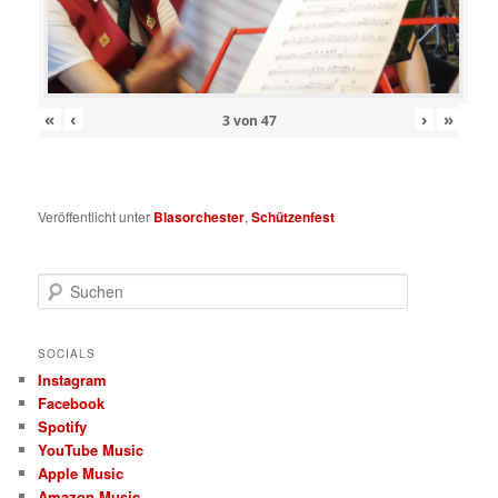
«
‹
›
»
3
von
47
Veröffentlicht unter
Blasorchester
,
Schützenfest
S
u
c
h
SOCIALS
e
Instagram
n
Facebook
Spotify
YouTube Music
Apple Music
Amazon Music