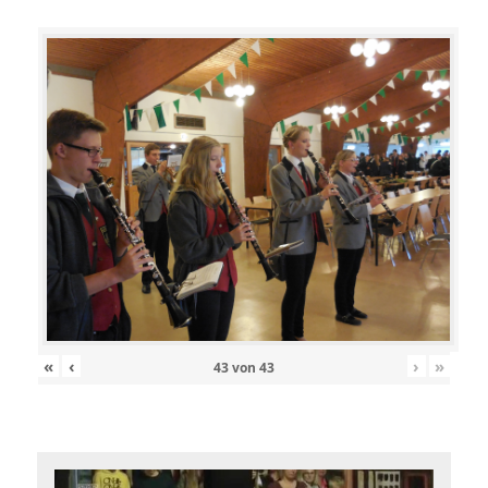
«
‹
›
»
43
von
43