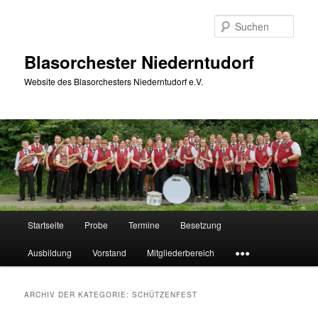
Zum
Zum
Inhalt
sekundären
Such
wechseln
Inhalt
wechseln
Blasorchester Niederntudorf
Website des Blasorchesters Niederntudorf e.V.
Hauptmenü
Startseite
Probe
Termine
Besetzung
Ausbildung
Vorstand
Mitgliederbereich
●●●
ARCHIV DER KATEGORIE:
SCHÜTZENFEST