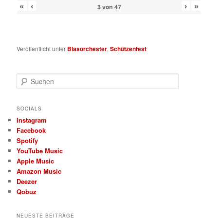
«
‹
›
»
3
von
47
Veröffentlicht unter
Blasorchester
,
Schützenfest
S
u
c
h
SOCIALS
e
Instagram
n
Facebook
Spotify
YouTube Music
Apple Music
Amazon Music
Deezer
Qobuz
NEUESTE BEITRÄGE