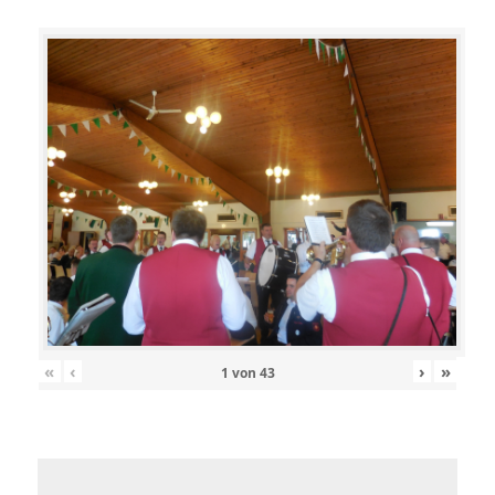
«
‹
›
»
1
von
43