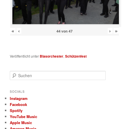
«
‹
›
»
44
von
47
Veröffentlicht unter
Blasorchester
,
Schützenfest
S
u
c
h
SOCIALS
e
Instagram
n
Facebook
Spotify
YouTube Music
Apple Music
Amazon Music