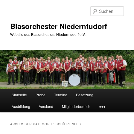
Zum
Zum
Inhalt
sekundären
Such
wechseln
Inhalt
wechseln
Blasorchester Niederntudorf
Website des Blasorchesters Niederntudorf e.V.
Hauptmenü
Startseite
Probe
Termine
Besetzung
Ausbildung
Vorstand
Mitgliederbereich
●●●
ARCHIV DER KATEGORIE:
SCHÜTZENFEST